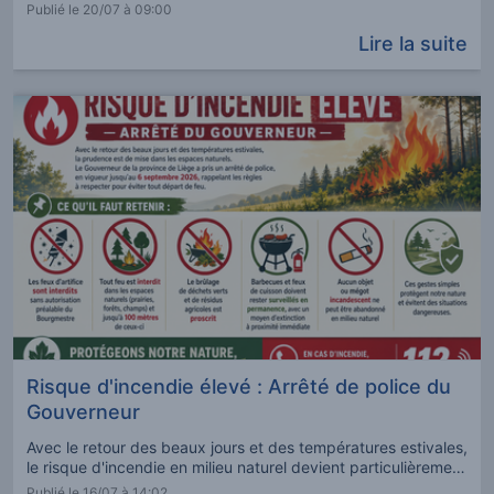
Belgique. Atouts : Disposer d’une expérience professionnelle
Publié le 20/07 à 09:00
dans l’accueil de l’enfance ; Disposer d’un titre attestant
Lire la suite
d’une formation dans le domaine
Risque d'incendie élevé : Arrêté de police du
Gouverneur
Avec le retour des beaux jours et des températures estivales,
le risque d'incendie en milieu naturel devient particulièrement
élevé. Le Gouverneur de la province de Liège a pris un arrêté
Publié le 16/07 à 14:02