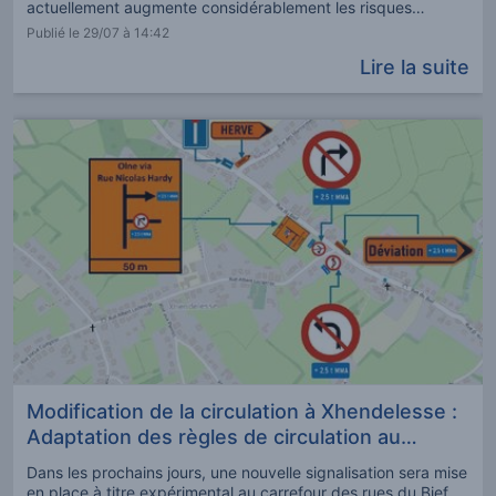
actuellement augmente considérablement les risques
d'incendies dans les espaces naturels dont les
Publié le 29/07 à 14:42
conséquences peuvent être particulièrement
Lire la suite
dommageables. Pour rappel, la plupart des incendies et
autres feux d
Modification de la circulation à Xhendelesse :
Adaptation des règles de circulation au
carrefour rue du Bief – rue Albert Leclercqs
Dans les prochains jours, une nouvelle signalisation sera mise
en place à titre expérimental au carrefour des rues du Bief et