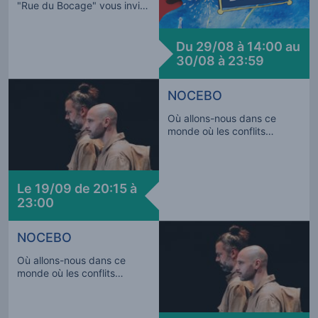
"Rue du Bocage" vous invite
à sa 31e édition. Au
programme: du théâtre, du
cirque, de la musique, de la
Du 29/08 à 14:00 au
danse, des marionnettes et
30/08 à 23:59
des animations, le tout dans
une ambiance conviviale et
NOCEBO
festive. 25 compagnies
belges et étrangères vous
Où allons-nous dans ce
présenteront plus de 70
monde où les conflits
représentations. Retrouvez-
règnent et où la nature est
nous les 29 et 30 août pour
en danger ? Le spectacle
du rire, de la poésie et du
nous met en garde contre
partage !
l’effet nocebo qui dit que le
Le 19/09 de 20:15 à
simple fait de connaître des
23:00
éventuels effets secondaires
néfastes peut réellement
provoquer leur apparition.
NOCEBO
Par la Compagnie Eranova.
Où allons-nous dans ce
monde où les conflits
règnent et où la nature est
en danger ? Le spectacle
nous met en garde contre