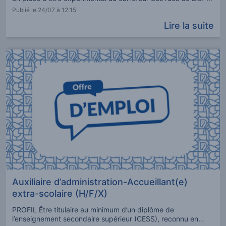
Albert Leclercqs. L'objectif est d’apporter de la souplesse
Publié le 24/07 à 12:15
aux mesures mises en place dernièrement, tout en
Lire la suite
améliorant la sécurit
Auxiliaire d’administration-Accueillant(e)
extra-scolaire (H/F/X)
PROFIL Être titulaire au minimum d’un diplôme de
l’enseignement secondaire supérieur (CESS), reconnu en